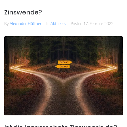
Zinswende?
By
Alexander Häffner
In
Aktuelles
Posted
17. Februar 2022