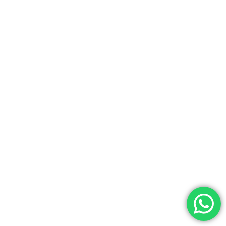
ALEXANDER HÄFFNER
PREVIOUS
#Symbolpolitik
© 2026 - SoGehtBaufi - Wir realisieren Träume. Alle Rechte vorbehalten.