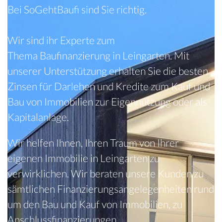
Bei SoGehtBaufi sind Sie richtig.
Wir sind ihr Experte zum
Thema Baufinanzierung in Leingarten.
Mit
unser
er Unterstützung erhalten Sie die besten
Zinsen für Darlehen und Kredite zum Kauf und
Bau von Immobilien zur Eigennutzung oder als
Kapitalanlage.
Wir helfen Ihnen, Ihren Traum von Ihrer
eigenen Immobilie in Leingarten
zu
verwirklichen. Wir beraten unsere Kunden zu
sämtlichen Finanzierungsangelegenheiten rund
um den Bau und Kauf von Immobilien, zu
Anschlussfinanzierungen,