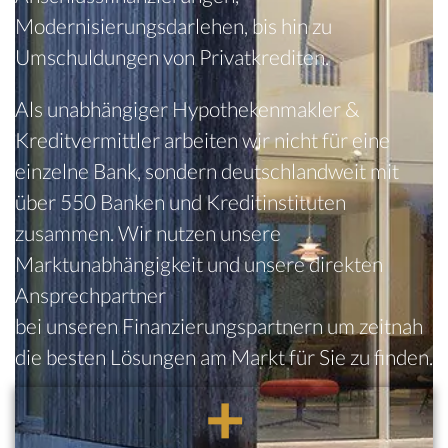
Modernisierungsdarlehen, bis hin zu
Umschuldungen von Privatkrediten.
Als unabhängiger Hypothekenmakler &
Kreditvermittler arbeiten wir nicht für eine
einzelne Bank, sondern deutschlandweit mit
über 550 Banken und Kreditinstituten
zusammen. Wir nutzen unsere
Marktunabhängigkeit und unsere direkten
Ansprechpartner
bei unseren Finanzierungspartnern um zeitnah
die besten Lösungen am Markt für Sie zu finden.
+