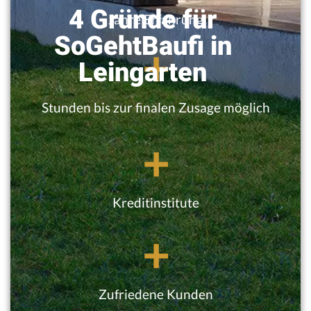
4 Gründe für
Jahre Erfahrung
SoGehtBaufi in
+
Leingarten
Stunden bis zur finalen Zusage möglich
+
Kreditinstitute
+
Zufriedene Kunden