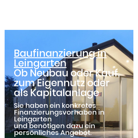
Baufinanzierung Leingarten
Baufinanzierung in
Leingarten
Ob Neubau oder Kauf,
zum Eigennutz oder
als Kapitalanlage
Sie haben ein konkretes
Finanzierungsvorhaben in
Leingarten
und benötigen dazu ein
persönliches Angebot.