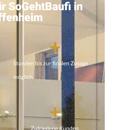
ür SoGehtBaufi in
ffenheim
+
Stunden bis zur finalen Zusage
möglich
+
Zufriedene Kunden