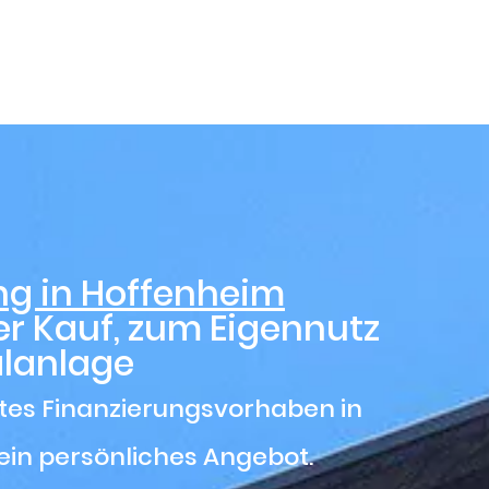
aufinanzierung Hoffenhe
ng in Hoffenheim
r Kauf, zum Eigennutz
alanlage
etes Finanzierungsvorhaben in
ein persönliches Angebot.