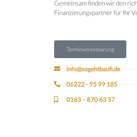
Gemeinsam finden wir den ric
Finanzierungspartner für Ihr 
Terminvereinbarung
info@sogehtbaufi.de
06222 - 95 99 185
0163 – 870 63 57