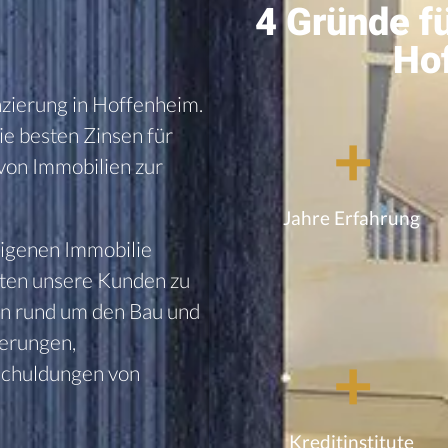
4 Gründe f
Ho
zierung in
Hoffenheim
.
ie besten Zinsen für
+
von Immobilien zur
Jahre Erfahrung
eigenen Immobilie
aten unsere Kunden zu
en rund um den Bau und
ierungen,
+
schuldungen von
Kreditinstitute