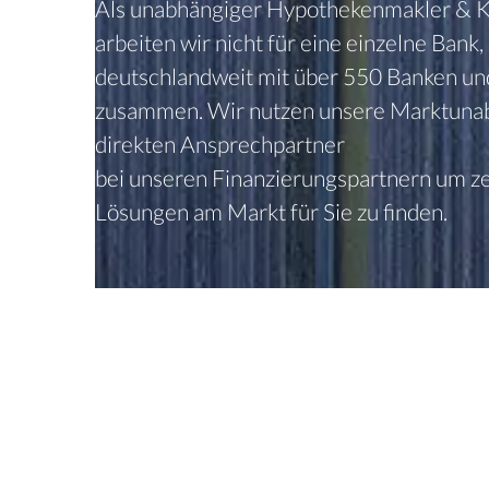
Als unabhängiger Hypothekenmakler & Kr
arbeiten wir nicht für eine einzelne Bank
deutschlandweit mit über 550 Banken und
zusammen. Wir nutzen unsere Marktunab
direkten Ansprechpartner
bei unseren Finanzierungspartnern um ze
Lösungen am Markt für Sie zu finden.